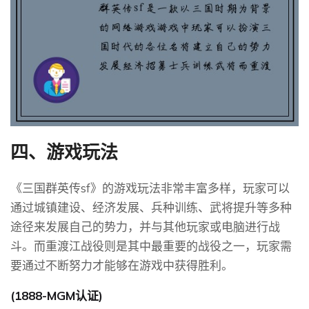
四、游戏玩法
《三国群英传sf》的游戏玩法非常丰富多样，玩家可以
通过城镇建设、经济发展、兵种训练、武将提升等多种
途径来发展自己的势力，并与其他玩家或电脑进行战
斗。而重渡江战役则是其中最重要的战役之一，玩家需
要通过不断努力才能够在游戏中获得胜利。
(1888-MGM认证)