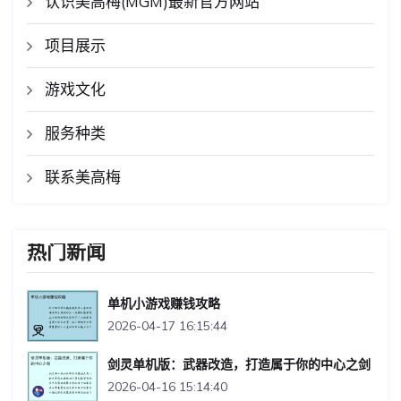
认识美高梅(MGM)最新官方网站
项目展示
游戏文化
服务种类
联系美高梅
热门新闻
单机小游戏赚钱攻略
2026-04-17 16:15:44
剑灵单机版：武器改造，打造属于你的中心之剑
2026-04-16 15:14:40