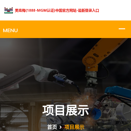
项目展示
首页
项目展示