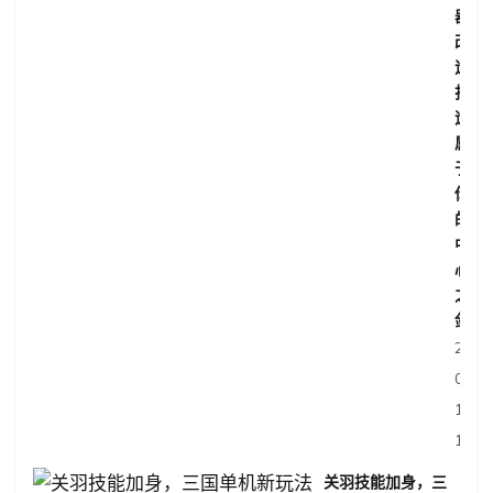
器
改
造，
打
造
属
于
你
的
中
心
之
剑
2026
04-
16
15:14
关羽技能加身，三