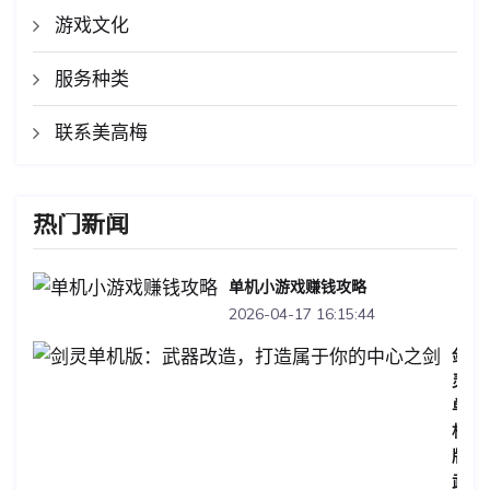
游戏文化
服务种类
联系美高梅
热门新闻
单机小游戏赚钱攻略
2026-04-17 16:15:44
剑
灵
单
机
版：
武