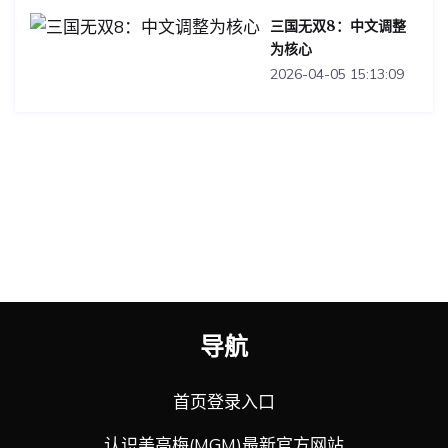
三国无双8：中文调整
为核心
2026-04-05 15:13:09
导航
首页登录入口
认识美高梅(MGM)最新官方网站