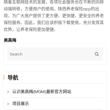
随着互联网技术的发展，各项社会服务也在不断的向移
动端转移，方便用户的使用。陕西养老保险app的出
现，为广大用户提供了更方便、更快捷、更安全的养老
保险服务。因此，我们应该积极下载使用，充分发挥其
优势，让养老保险更加便捷。
美高梅
导航
认识美高梅(MGM)最新官方网站
项目展示