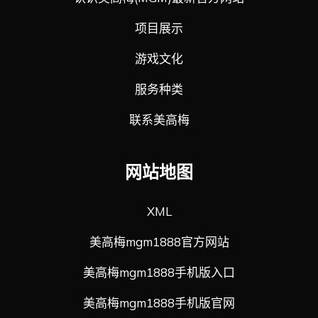
项目展示
游戏文化
服务种类
联系美高梅
网站地图
XML
美高梅mgm1888官方网站
美高梅mgm1888手机版入口
美高梅mgm1888手机版官网