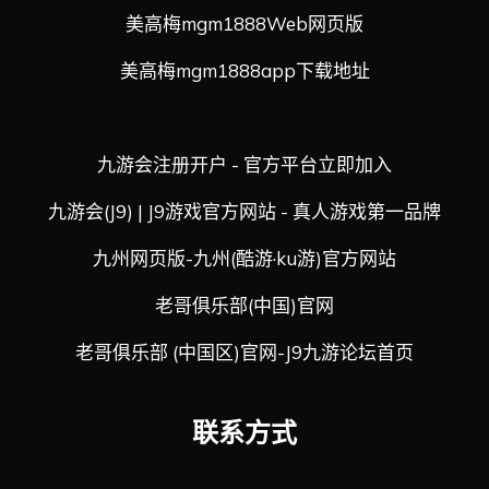
美高梅mgm1888Web网页版
美高梅mgm1888app下载地址
九游会注册开户 - 官方平台立即加入
九游会(J9) | J9游戏官方网站 - 真人游戏第一品牌
九州网页版-九州(酷游·ku游)官方网站
老哥俱乐部(中国)官网
老哥俱乐部 (中国区)官网-J9九游论坛首页
联系方式