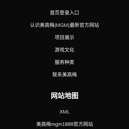
首页登录入口
认识美高梅(MGM)最新官方网站
项目展示
游戏文化
服务种类
联系美高梅
网站地图
XML
美高梅mgm1888官方网站