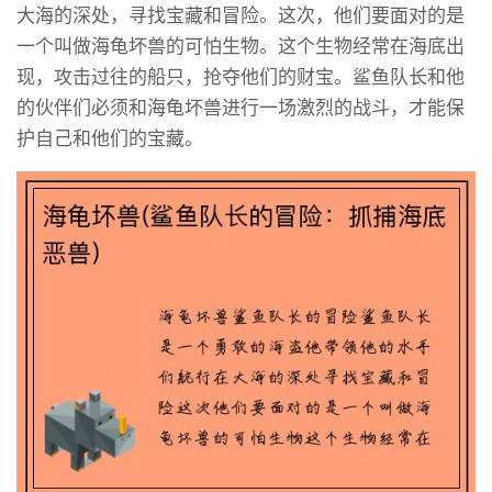
大海的深处，寻找宝藏和冒险。这次，他们要面对的是
一个叫做海龟坏兽的可怕生物。这个生物经常在海底出
现，攻击过往的船只，抢夺他们的财宝。鲨鱼队长和他
的伙伴们必须和海龟坏兽进行一场激烈的战斗，才能保
护自己和他们的宝藏。